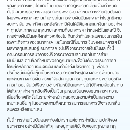
ของธนาคารแห่งประเทศไทย และตามที่กฎหมายที่เกี่ยวข้องกำหนด
ทั้งนี้ คณะกรรมการของธนาคารพิจารณากำหนดการจ่ายเงินปันผล
โดยจะพิจารณาความสามารถในการจ่ายเงินปันผลจากกำไรสุทธิตาม
งบการเงินเฉพาะกิจการหลังหักภาษีเงินได้นิติบุคคลและเงินสำรองต่าง
ๆ ทุกประเภทตามกฎหมายและตามที่ธนาคารฯ กำหนดไว้ในแต่ละปี ซึ่ง
การจ่ายเงินปันผลดังกล่าวจะต้องไม่เกินกว่ากำไรสะสมตามงบการเงิน
เฉพาะกิจการของธนาคารฯ และในกรณีที่งบการเงินของธนาคารฯ มี
ผลขาดทุนสะสมอยู่ ธนาคารฯ จะไม่พิจารณาจ่ายเงินปันผล ทั้งนี้
คณะกรรมการธนาคารจะพิจารณาความสามารถในการจ่าย
เงินปันผล ตามข้อกำหนดของกฎหมายและข้อบังคับของธนาคารฯ
โดยยึดหลักความระมัดระวัง และคำนึงถึงปัจจัยต่าง ๆ เพื่อผล
ประโยชน์ต่อผู้ถือหุ้นเป็นหลัก เช่น ภาวะเศรษฐกิจ ผลการดำเนินงาน
และฐานะทางการเงิน กระแสเงินสด แผนการลงทุนและการขยายธุรกิจ
การสำรองเงินไว้เพื่อจ่ายชำระคืนหนี้สินและการปฏิบัติตามเงื่อนไขภาย
ใต้สัญญาต่าง ๆ หรือเพื่อเป็นเงินทุนหมุนเวียนของธนาคารฯ ความ
เสี่ยงที่อาจเกิดขึ้นในระยะข้างหน้า ตลอดจนความจำเป็นและความ
เหมาะสมอื่น ๆ ในอนาคตตามที่คณะกรรมการธนาคารพิจารณาเห็น
สมควรหรือเหมาะสม
ทั้งนี้ การจ่ายเงินปันผลจะต้องไม่กระทบต่อการดำเนินงานปกติของ
ธนาคารฯ อย่างมีนัยสำคัญ และอยู่ภายใต้บังคับของกฎหมาย กฎ