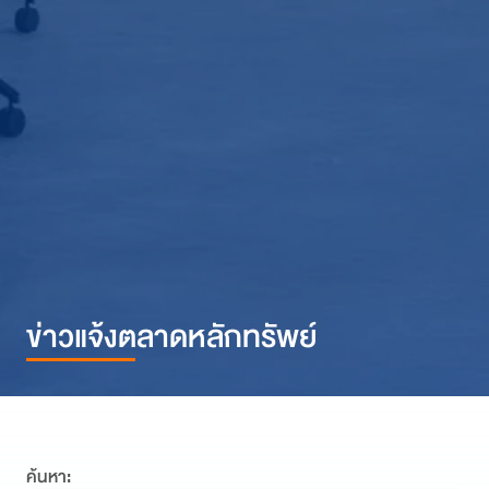
ข่าวแจ้งตลาดหลักทรัพย์
ค้นหา: