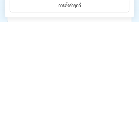
สอบแล้ว)
การตั้งค่าคุกกี้
อ่านเพิ่มเติม
08 กุมภาพันธ์ 2567
สรุปข้อสนเทศหลักทรัพย์
อ่านเพิ่มเติม
08 กุมภาพันธ์ 2567
ตลาดหลักทรัพย์เพิ่มสินค้า : หุ้นสามัญของ CREDIT เริ่ม
ซื้อขายวันที่ 9 กุมภาพันธ์ 2567
อ่านเพิ่มเติม
16